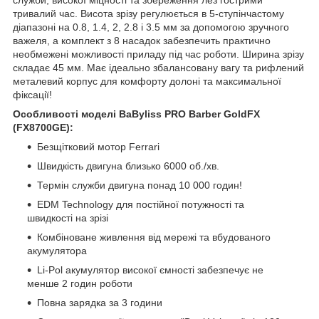
тривалий час. Висота зрізу регулюється в 5-ступінчастому
діапазоні на 0.8, 1.4, 2, 2.8 і 3.5 мм за допомогою зручного
важеля, а комплект з 8 насадок забезпечить практично
необмежені можливості приладу під час роботи. Ширина зрізу
складає 45 мм. Має ідеально збалансовану вагу та рифлений
металевий корпус для комфорту долоні та максимальної
фіксації!
Особливості моделі BaByliss PRO Barber GoldFX
(FX8700GE):
Безщітковий мотор Ferrari
Швидкість двигуна близько 6000 об./хв.
Термін служби двигуна понад 10 000 годин!
EDM Technology для постійної потужності та
швидкості на зрізі
Комбіноване живлення від мережі та вбудованого
акумулятора
Li-Pol акумулятор високої ємності забезпечує не
менше 2 годин роботи
Повна зарядка за 3 години