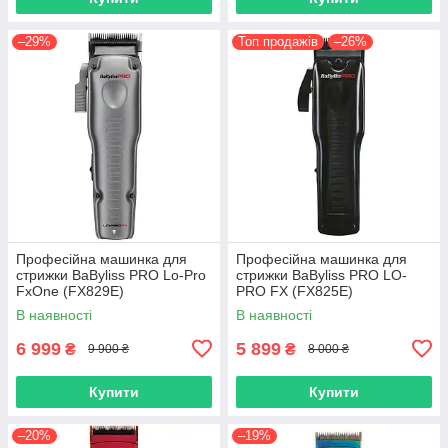
–29%
Топ продажів
–26%
Професійна машинка для
Професійна машинка для
стрижки BaByliss PRO Lo-Pro
стрижки BaByliss PRO LO-
FxOne (FX829E)
PRO FX (FX825E)
В наявності
В наявності
6 999
5 899
₴
₴
9 900 ₴
8 000 ₴
Купити
Купити
–20%
–19%