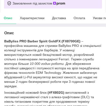
Замовлення під захистом
Опис
Характеристики
Доставка
Оплата
Умови п
Опис
BaByliss PRO Barber Spirit GoldFX (FX8700GE)
–
професійна машинка для стрижки BaByliss PRO зі спеціальної
колекції інструментів для барберів. У новинці
використовується новий безщітковий мотор, розроблений
спільно з інженерами легендарної Ferrari.
Термін служби
мотора більше 10 000 годин роботи
. Для збереження
постійної швидкості і потужності мотора на зрізі передбачена
фірмова технологія EDM Technology. Живлення забезпечує
вбудований Li-Pol акумулятор високої ємності, що надає не
менше 2 годин безперервної роботи при 3 годинах повної
зарядки.
Інноваційний ножовий блок
(#FX802G)
виготовлений з
легованої нержавіючої сталі з алмаз-графітовим (DLC) та
нікель-титановим покриттям для продовження терміну
служби, високої міцності та збереження лез гострими