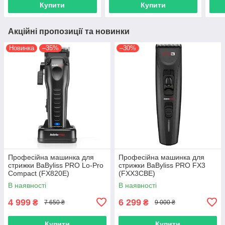
Купити
Купити
Акційні пропозиції та новинки
Новинка
–35%
–30%
Професійна машинка для
Професійна машинка для
стрижки BaByliss PRO Lo-Pro
стрижки BaByliss PRO FX3
Compact (FX820E)
(FXX3CBE)
В наявності
В наявності
4 999
6 299
₴
₴
7 650 ₴
9 000 ₴
Купити
Купити