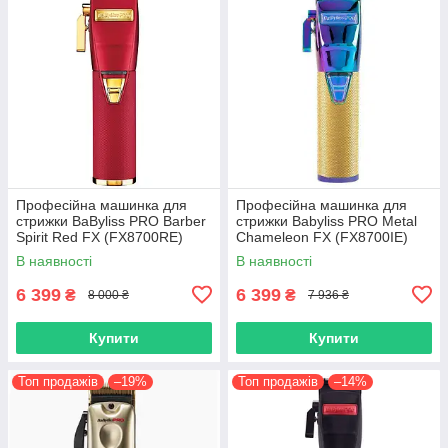
Професійна машинка для
Професійна машинка для
стрижки BaByliss PRO Barber
стрижки Babyliss PRO Metal
Spirit Red FX (FX8700RE)
Chameleon FX (FX8700IE)
В наявності
В наявності
6 399
6 399
₴
₴
8 000 ₴
7 936 ₴
Купити
Купити
Топ продажів
–19%
Топ продажів
–14%