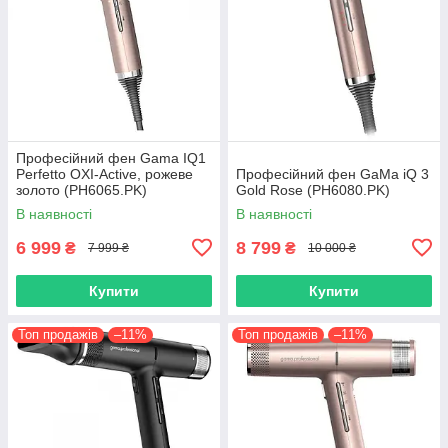
Професійний фен Gama IQ1
Perfetto OXI-Active, рожеве
Професійний фен GaMa iQ 3
золото (PH6065.PK)
Gold Rose (PH6080.PK)
В наявності
В наявності
6 999
8 799
₴
₴
7 999 ₴
10 000 ₴
Купити
Купити
Топ продажів
–11%
Топ продажів
–11%