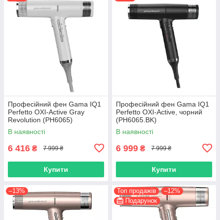
Професійний фен Gama IQ1
Професійний фен Gama IQ1
Perfetto OXI-Active Gray
Perfetto OXI-Active, чорний
Revolution (PH6065)
(PH6065.BK)
В наявності
В наявності
6 416
6 999
₴
₴
7 999 ₴
7 999 ₴
Купити
Купити
–13%
Топ продажів
–12%
Подарунок