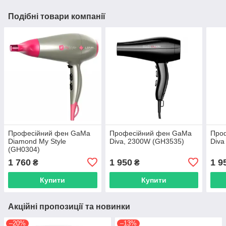
Подібні товари компанії
Професійний фен GaMa
Професійний фен GaMa
Про
Diamond My Style
Diva, 2300W (GH3535)
Diva
(GH0304)
1 760
1 950
1 9
₴
₴
Купити
Купити
Акційні пропозиції та новинки
–20%
–13%