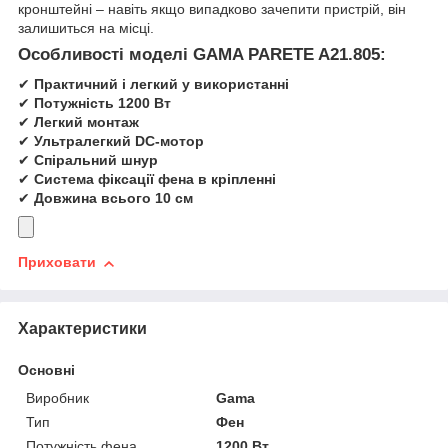
кронштейні – навіть якщо випадково зачепити пристрій, він
залишиться на місці.
Особливості моделі GAMA PARETE A21.805:
✔
Практичний і легкий у використанні
✔
Потужність 1200 Вт
✔
Легкий монтаж
✔
Ультралегкий DC-мотор
✔
Спіральний шнур
✔
Система фіксації фена в кріпленні
✔
Довжина всього 10 см
Приховати
Характеристики
Основні
Виробник
Gama
Тип
Фен
Потужність фена
1200 Вт