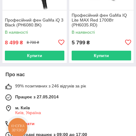
Професійний фен GaMa IQ
Професійний фен GaMa iQ 3
Lite MAX Red 1700Вт
Black (PH6080.BK)
(PH6035.RD)
В наявності
В наявності
8 499
5 799
₴
₴
8 700 ₴
Купити
Купити
Про нас
99% позитивних з 246 відгуків за рік
Працює з 27.05.2014
м. Київ
Київ, Україна
Контакти
КНОПКА
ЗВ'ЯЗКУ
Сьогодні працює з 09:00 до 17:00