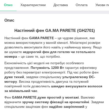
Опис
Характеристики
Доставка
Оплата
Умови п
Опис
Настінний фен GA.MA PARETE (GH2701)
Настінний фен
GAMA PARETE
– це чудове рішення, яке
можна використовувати у ванній кімнаті. Мініатюрні розміри
дозволяють вмонтувати його навіть у найменшу ванну. Якщо
ви шукаєте
недорогий фен для готелю чи готельного
номера
– це саме те, що потрібно.
Економічність цієї моделі не потребує особливого
представлення.
Потужність 1200 Вт
гарантує ефективну
роботу без перевитрат електроенергії. Під час роботи фен
дуже тихий
, завдяки спеціальному
ультралегкому DC-
мотору
. Висока продуктивність двигуна та потужний
повітряний потік дозволяють
швидко висушувати волосся
за мінімальний час
.
Фен
GAMA PARETE
дуже простий у монтажі
. Важливо
відзначити
зручну систему фіксації на кронштейні
. Завдяки
спеціальним защіпкам фен
надійно закріплений
у