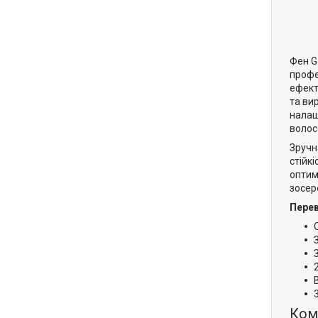
Фен G
профе
ефект
та ви
налаш
волос
Зручн
стійк
оптим
зосер
Перев
Ком