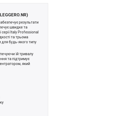
.LEGGERO.NR)
забезпечує результати
печує швидке та
рії Italy Professional
дкості та трьома
для будь-якого типу
зпечуючи їй тривалу
ення та підтримує
ентратором, який
и
уку