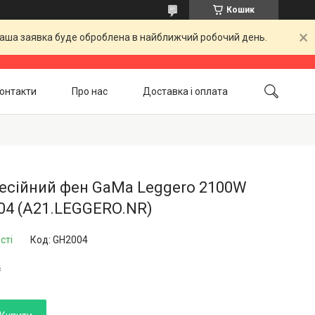
Кошик
 Ваша заявка буде оброблена в найближчий робочий день.
онтакти
Про нас
Доставка і оплата
Повернення і обмін
Акційні товари
есійний фен GaMa Leggero 2100W
04 (A21.LEGGERO.NR)
сті
Код:
GH2004
₴