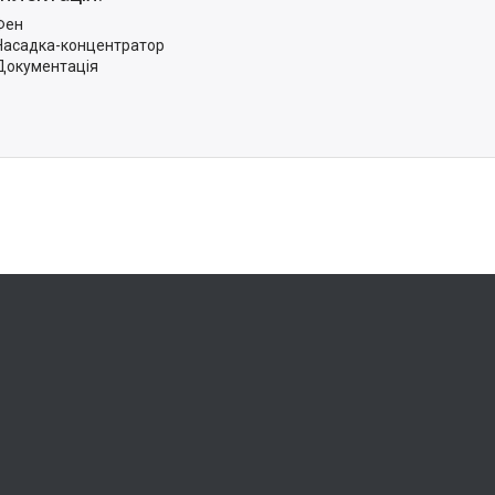
Фен
Насадка-концентратор
Документація