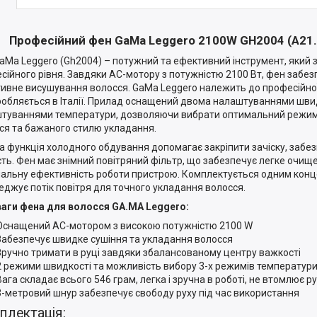
Професійний фен GaMa Leggero 2100W GH2004 (A21
aMa Leggero (Gh2004) – потужний та ефективний інструмент, який 
сійного рівня. Завдяки AC-мотору з потужністю 2100 Вт, фен забез
ивне висушування волосся. GaMa Leggero належить до професійної се
робляється в Італії. Прилад оснащений двома налаштуваннями шви
туваннями температури, дозволяючи вибрати оптимальний режим 
ся та бажаного стилю укладання.
а функція холодного обдування допомагає закріпити зачіску, забе
ість. Фен має знімний повітряний фільтр, що забезпечує легке очищ
альну ефективність роботи пристрою. Комплектується одним конц
еджує потік повітря для точного укладання волосся.
аги фена для волосся GA.MA Leggero:
Оснащений АС-мотором з високою потужністю 2100 W
Забезпечує швидке сушіння та укладання волосся
Зручно тримати в руці завдяки збалансованому центру важкості
2 режими швидкості та можливість вибору 3-х режимів температур
Вага складає всього 546 грам, легка і зручна в роботі, не втомлює р
3-метровий шнур забезпечує свободу руху під час використання
плектація: